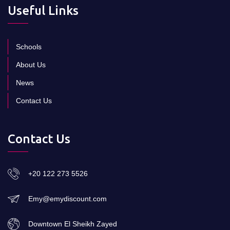
Useful Links
Schools
About Us
News
Contact Us
Contact Us
+20 122 273 5526
Emy@emydiscount.com
Downtown El Sheikh Zayed